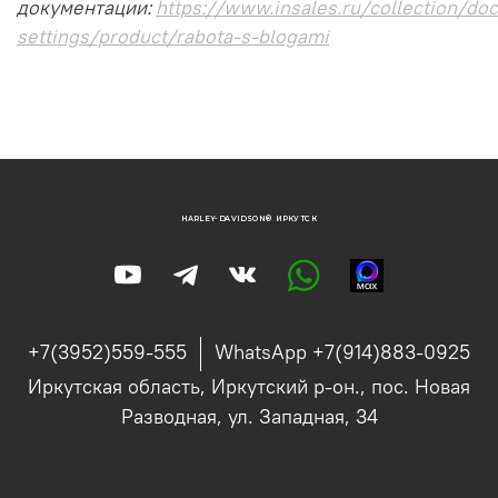
документации:
https://www.insales.ru/collection/doc
settings/product/rabota-s-blogami
HARLEY-DAVIDSON® ИРКУТСК
+7(3952)559-555
WhatsApp +7(914)883-0925
Иркутская область, Иркутский р-он., пос. Новая
Разводная, ул. Западная, 34