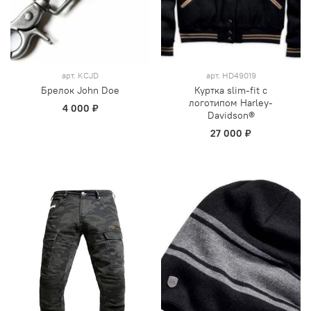
арт.
KCJD
арт.
HD49019
Брелок John Doe
Куртка slim-fit с
логотипом Harley-
4 000 ₽
Davidson®
27 000 ₽