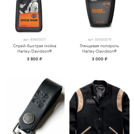
арт.
93600071
арт.
93600079
Спрей-быстрая мойка
Глянцевая полироль
Harley-Davidson®
Harley-Davidson®
3 800 ₽
3 000 ₽