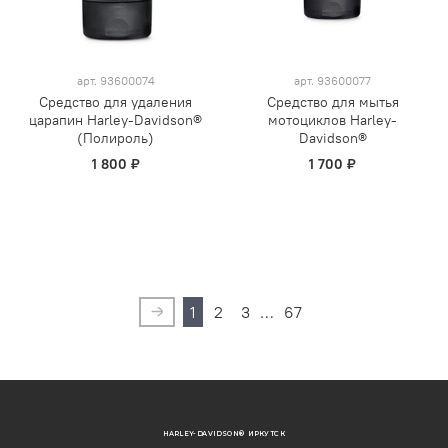
арт.
93600074
арт.
93600077
Средство для удаления
Средство для мытья
царапин Harley-Davidson®
мотоциклов Harley-
(Полироль)
Davidson®
1 800 ₽
1 700 ₽
1
2
3
…
67
HARLEY-DAVIDSON® ИРКУТСК