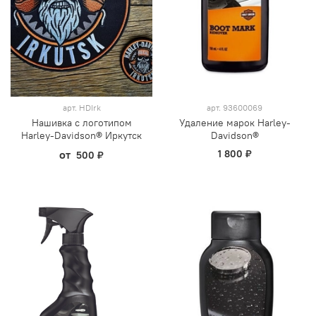
арт.
HDIrk
арт.
93600069
Нашивка с логотипом
Удаление марок Harley-
Harley-Davidson® Иркутск
Davidson®
от
1 800 ₽
500 ₽