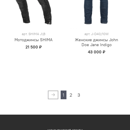
арт.
SHIMA J\B
арт.
J-D40/10W
Мотоджинсы SHIMA
Женские джинсы John
Doe Jane Indigo
21 500 ₽
43 000 ₽
1
2
3