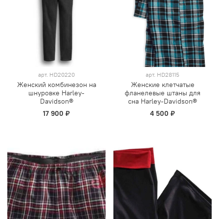
арт.
HD20220
арт.
HD28115
Женский комбинезон на
Женские клетчатые
шнуровке Harley-
фланелевые штаны для
Davidson®
сна Harley-Davidson®
17 900 ₽
4 500 ₽