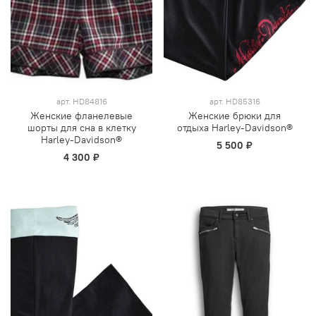
арт.
HD84816
арт.
HD85316
Женские фланелевые
Женские брюки для
шорты для сна в клетку
отдыха Harley-Davidson®
Harley-Davidson®
5 500 ₽
4 300 ₽