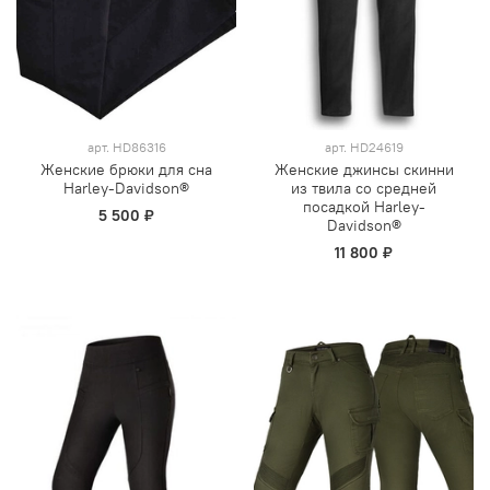
арт.
HD86316
арт.
HD24619
Женские брюки для сна
Женские джинсы скинни
Harley-Davidson®
из твила со средней
посадкой Harley-
5 500 ₽
Davidson®
11 800 ₽