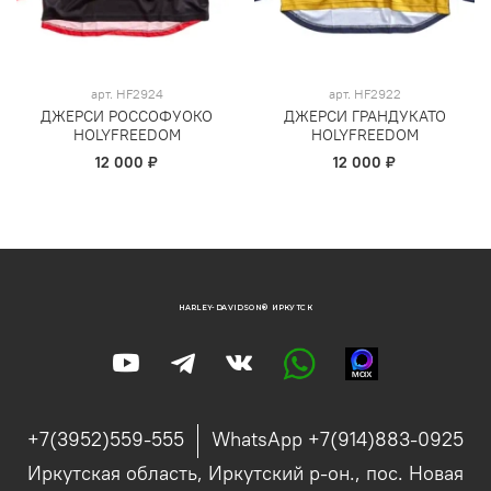
арт.
HF2924
арт.
HF2922
ДЖЕРСИ РОССОФУОКО
ДЖЕРСИ ГРАНДУКАТО
HOLYFREEDOM
HOLYFREEDOM
12 000 ₽
12 000 ₽
HARLEY-DAVIDSON® ИРКУТСК
+7(3952)559-555
WhatsApp +7(914)883-0925
Иркутская область, Иркутский р-он., пос. Новая