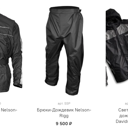
O
арт.
SSP
а
 Nelson-
Брюки-Дождевик Nelson-
Све
Rigg
дож
David
9 500 ₽