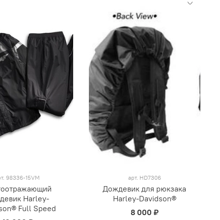
рт.
98336-15VM
арт.
HD7306
тоотражающий
Дождевик для рюкзака
девик Harley-
Harley-Davidson®
son® Full Speed
8 000 ₽