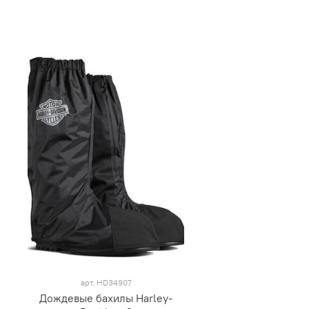
арт.
HD34907
Дождевые бахилы Harley-