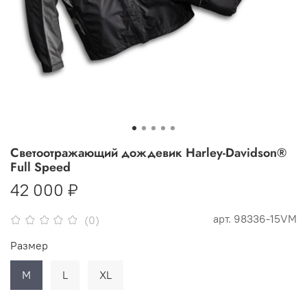
Светоотражающий дождевик Harley-Davidson®
Full Speed
42 000 ₽
арт.
98336-15VM
(0)
Размер
M
L
XL