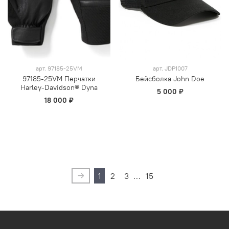
арт.
97185-25VM
арт.
JDP1007
97185-25VM Перчатки
Бейсболка John Doe
Harley-Davidson® Dyna
5 000 ₽
18 000 ₽
1
2
3
…
15