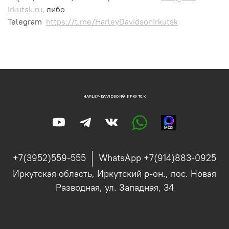
irkutsk.ru,
либо
Telegram
https://t.me/HarleyDavidsonIrkutsk
HARLEY-DAVIDSON® ИРКУТСК
+7(3952)559-555
WhatsApp +7(914)883-0925
Иркутская область, Иркутский р-он., пос. Новая
Разводная, ул. Западная, 34