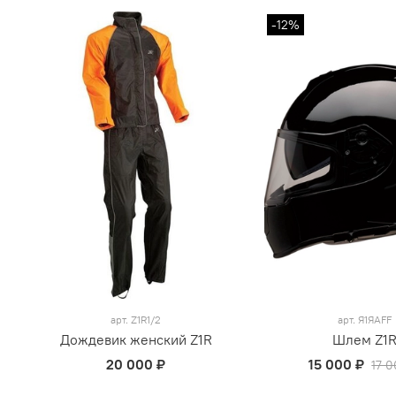
-12%
арт.
Z1R1/2
арт.
Я1ЯАFF
Дождевик женский Z1R
Шлем Z1
20 000 ₽
15 000 ₽
17 