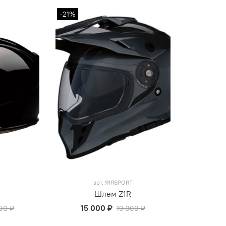
-21%
арт.
Я1ЯSPORT
R
Шлем Z1R
15 000 ₽
000 ₽
19 000 ₽