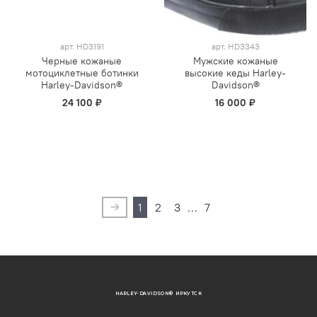
арт.
HD3191
арт.
HD3343
Черные кожаные
Мужские кожаные
мотоциклетные ботинки
высокие кеды Harley-
Harley-Davidson®
Davidson®
24 100 ₽
16 000 ₽
1
2
3
…
7
HARLEY-DAVIDSON® ИРКУТСК