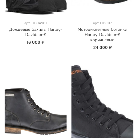
арт.
HD34907
арт.
HD3117
Дождевые бахилы Harley-
Мотоциклетные ботинки
Davidson®
Harley-Davidson®
коричневые
16 000 ₽
24 000 ₽