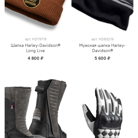
арт.
HD79719
арт.
HD83219
Шапка Harley-Davidson®
Мужская шапка Harley-
Long Live
Davidson®
4 800 ₽
5 600 ₽