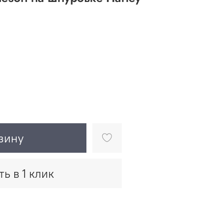
зину
ть в 1 клик