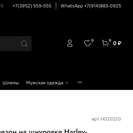
00
+7(3952) 559-555
WhatsApp +7(914)883-0925
0
0
0 ₽
Шлемы
Мужская одежда
арт.
HD20220
зон на шнуровке Harley-