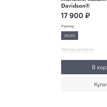
Davidson®
17 900 ₽
Размер
24/00
Таблица размеров
В кор
Купи