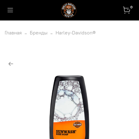
0
Главная
Бренды
Harley-Davidson®