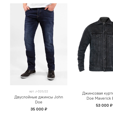
арт.
J-D20/22
Джинсовая курт
Двуслойные джинсы John
Doe Maverick 
Doe
53 000 ₽
35 000 ₽