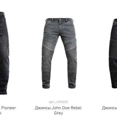
1
арт.
J-D40/01
 Pioneer
Джинсы John Doe Rebel
Джинсы
k
Grey