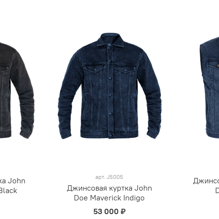
арт.
J5005
ка John
Джинсо
Джинсовая куртка John
Black
D
Doe Maverick Indigo
53 000 ₽