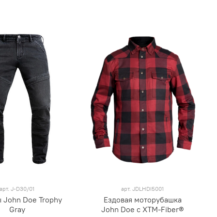
арт.
J-D30/01
арт.
JDLHDI5001
 John Doe Trophy
Ездовая моторубашка
Gray
John Doe с XTM-Fiber®