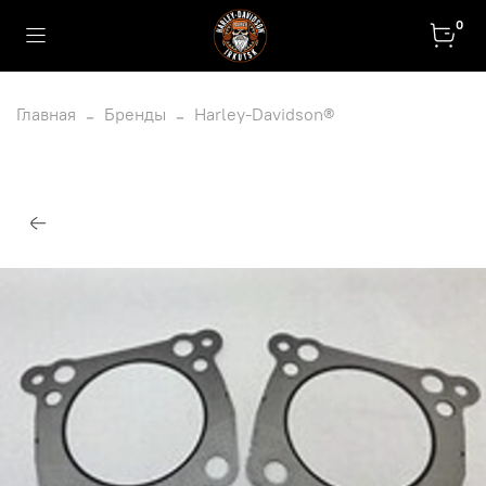
0
Главная
Бренды
Harley-Davidson®