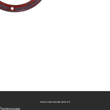
HARLEY-DAVIDSON® ИРКУТСК
Разводная,