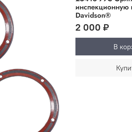
инспекционную 
Davidson®
2 000 ₽
В кор
Купи