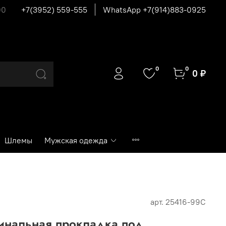
00
+7(3952) 559-555
WhatsApp +7(914)883-0925
0
0
0 ₽
Шлемы
Мужская одежда
арт.
25416-99C
инальная прокладка под