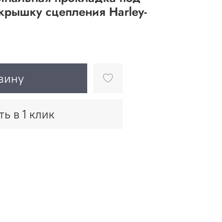
крышку сцепления Harley-
зину
ть в 1 клик