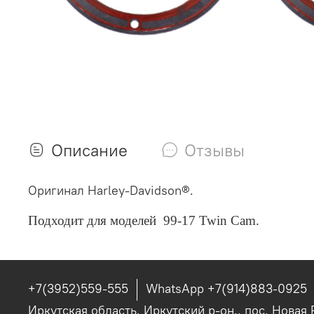
Описание
Отзывы
Оригинал Harley-Davidson®.
Подходит для моделей
99-17 Twin Cam
.
+7(3952)559-555
WhatsApp +7(914)883-0925
Иркутская область, Иркутский р-он., пос. Новая 