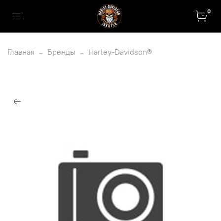
0
Главная
Бренды
Harley-Davidson®