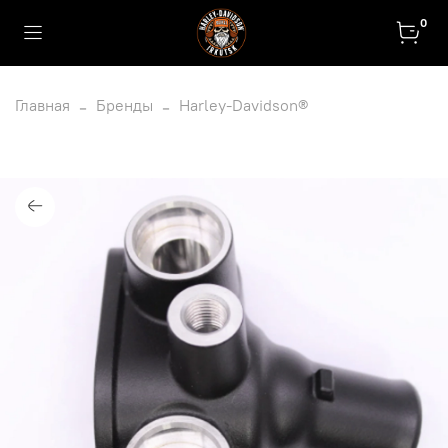
0
Главная
Бренды
Harley-Davidson®