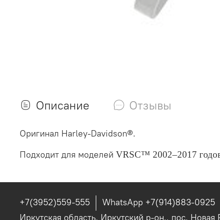
Описание
Отзывы
Оригинал Harley-Davidson®.
Подходит для моделей
VRSC™ 2002–2017 годо
+7(3952)559-555
WhatsApp +7(914)883-0925
Иркутская область, Иркутский р-он., пос. Новая 