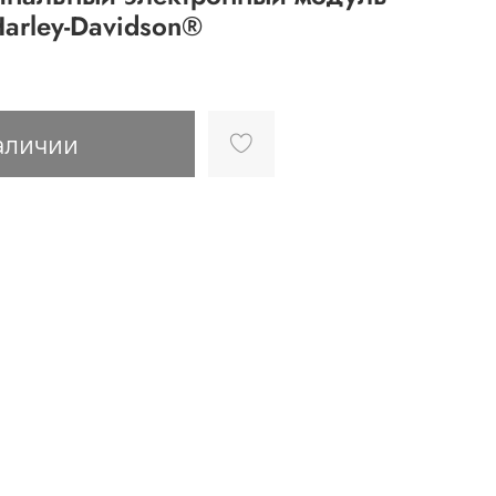
Harley-Davidson®
аличии