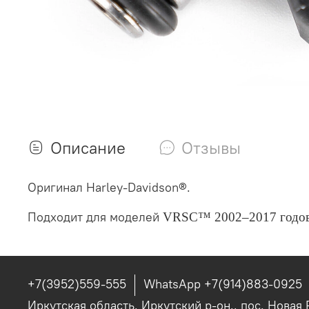
Описание
Отзывы
Оригинал Harley-Davidson®.
Подходит для моделей
VRSC™ 2002–2017 годо
+7(3952)559-555
WhatsApp +7(914)883-0925
Иркутская область, Иркутский р-он., пос. Новая 