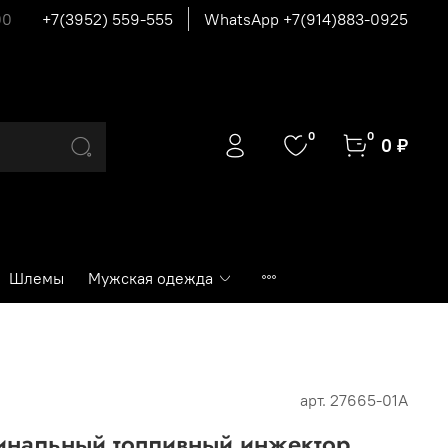
00
+7(3952) 559-555
WhatsApp +7(914)883-0925
0
0
0 ₽
Шлемы
Мужская одежда
арт.
27665-01А
инальный топливный инжектор