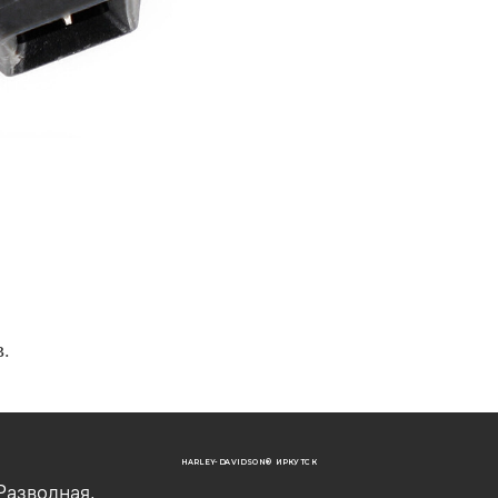
.
в
HARLEY-DAVIDSON® ИРКУТСК
Разводная,