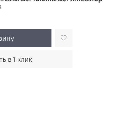
®
зину
ть в 1 клик