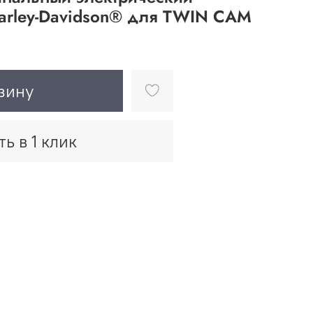
arley-Davidson® для TWIN CAM
зину
ть в 1 клик