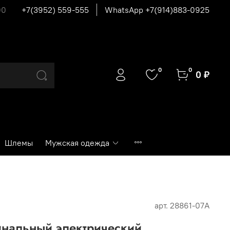
00
+7(3952) 559-555
WhatsApp +7(914)883-0925
0
0
0 ₽
Шлемы
Мужская одежда
арт.
28861-07A
инальный электрический