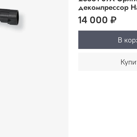
декомпрессор H
14 000 ₽
В кор
Купи