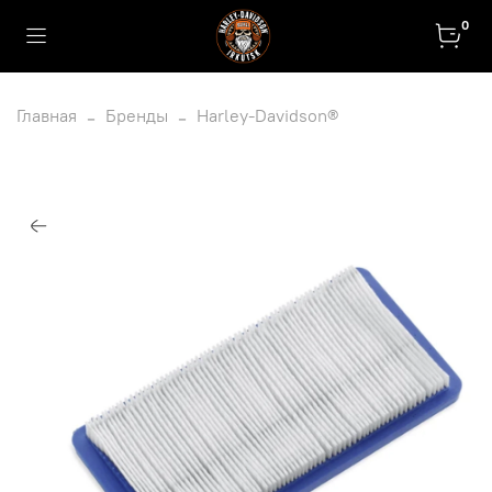
0
Главная
Бренды
Harley-Davidson®