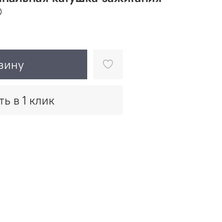
®
зину
ть в 1 клик