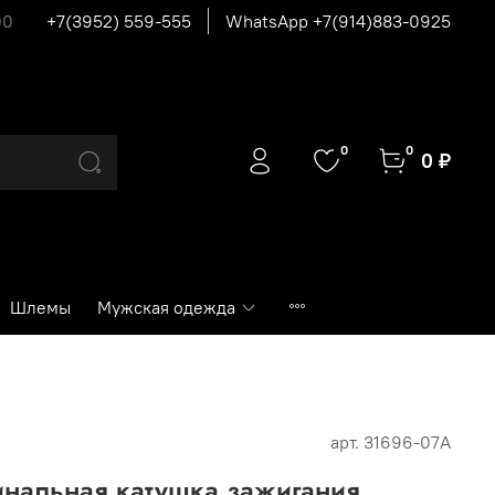
00
+7(3952) 559-555
WhatsApp +7(914)883-0925
0
0
0 ₽
Шлемы
Мужская одежда
арт.
31696-07A
инальная катушка зажигания