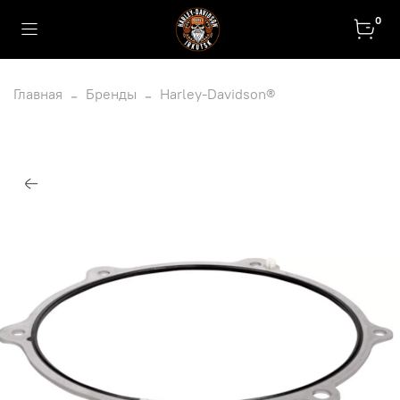
0
Главная
Бренды
Harley-Davidson®