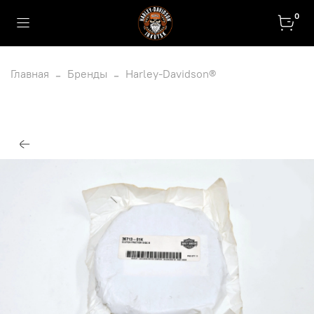
0
Главная
Бренды
Harley-Davidson®