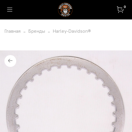
0
Главная
Бренды
Harley-Davidson®