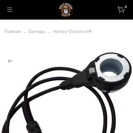
0
Главная
Бренды
Harley-Davidson®