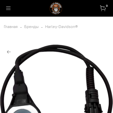
0
Главная
Бренды
Harley-Davidson®