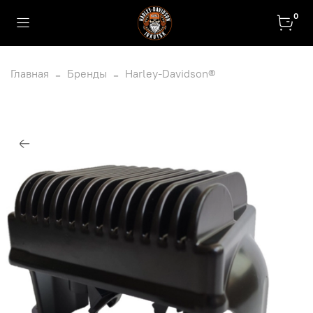
0
Главная
Бренды
Harley-Davidson®