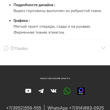
Подробности дизайна
:
Вырез горловины выполнен из ребристой ткани.
Графика
:
Мягкий принт спереди, сзади и на рукавах.
Фирменная тканая этикетка.
Отзывы
HARLEY-DAVIDSON® ИРКУТСК
+7(3952)559-555
WhatsApp +7(914)883-0925