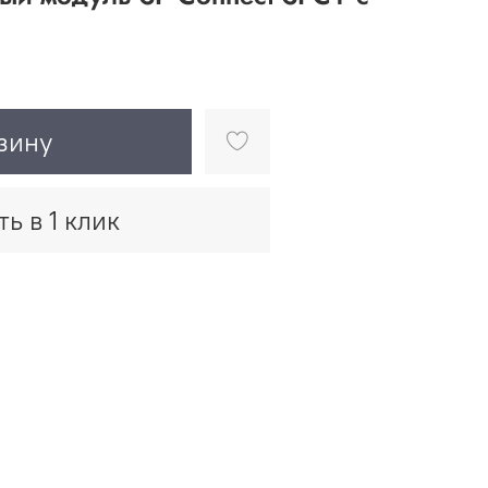
зину
ть в 1 клик