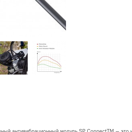
ядный антивибрационный модуль SP ConnectTM — это