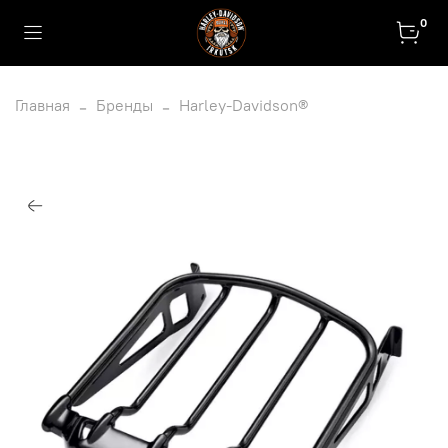
0
Главная
Бренды
Harley-Davidson®