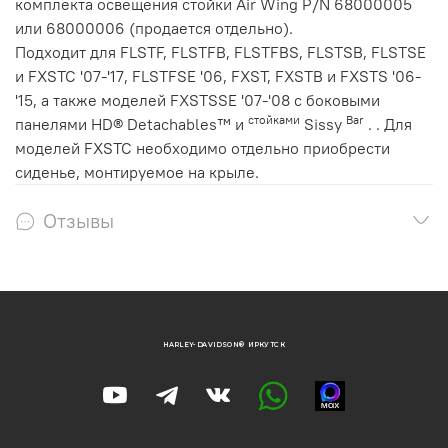
комплекта освещения стойки Air Wing P/N 68000005
или 68000006 (продается отдельно).
Подходит для FLSTF, FLSTFB, FLSTFBS, FLSTSB, FLSTSE
и FXSTC '07-'17, FLSTFSE '06, FXST, FXSTB и FXSTS '06-
'15, а также моделей FXSTSSE '07-'08 с боковыми
стойками
Bar
панелями HD® Detachables™ и
Sissy
. . Для
моделей FXSTC необходимо отдельно приобрести
сиденье, монтируемое на крыле.
Отзывы
HARLEY-DAVIDSON® ИРКУТСК