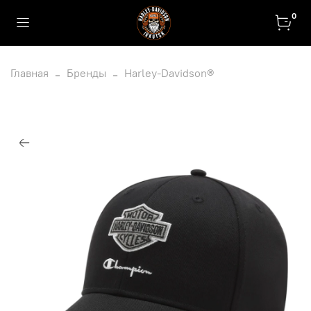
0
Главная
Бренды
Harley-Davidson®