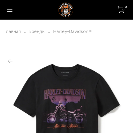
0
Главная
Бренды
Harley-Davidson®