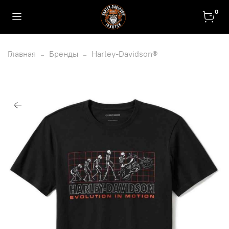
0
Главная
Бренды
Harley-Davidson®