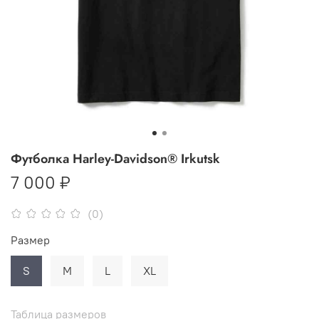
Футболка Harley-Davidson® Irkutsk
7 000 ₽
(0)
Размер
S
M
L
XL
Таблица размеров