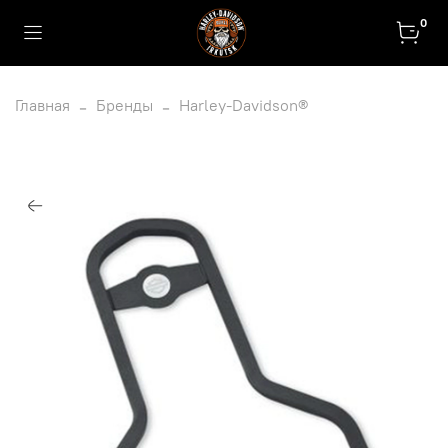
0
Главная
Бренды
Harley-Davidson®