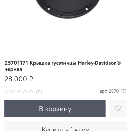
25701171 Крышка гусятницы Harley-Davidson®
черная
28 000 ₽
арт.
25701171
(0)
В корзину
Купить в 1 клик