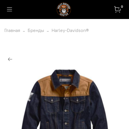
0
Главная
Бренды
Harley-Davidson®