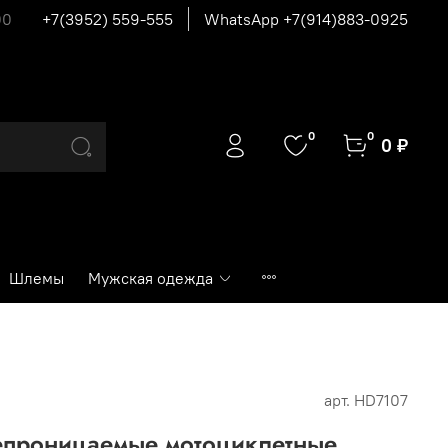
00
+7(3952) 559-555
WhatsApp +7(914)883-0925
0
0
0 ₽
Шлемы
Мужская одежда
арт.
HD7107
проницаемые мотоциклетные