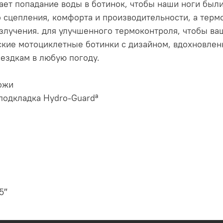
ет попадание воды в ботинок, чтобы наши ноги были
 сцепления, комфорта и производительности, а терм
злучения. для улучшенного термоконтроля, чтобы в
ские мотоциклетные ботинки с дизайном, вдохновле
оездкам в любую погоду.
ожи
одкладка Hydro-Guardª
5″