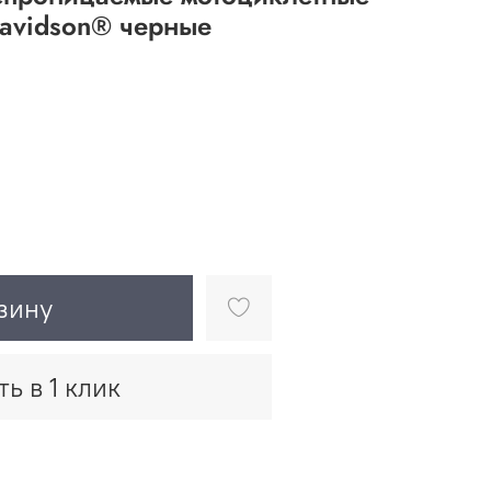
Davidson® черные
зину
ть в 1 клик