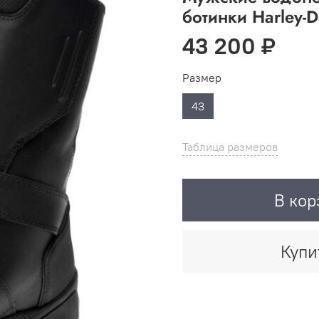
ботинки Harley-
43 200 ₽
Размер
43
Таблица размеров
В кор
Купи