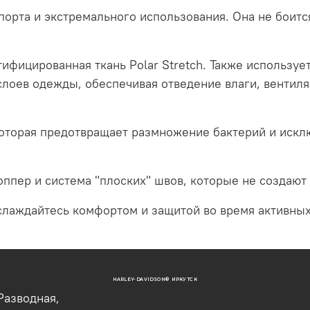
порта и экстремального использования. Она не боитс
тифицированная ткань Polar Stretch. Также используе
лоев одежды, обеспечивая отведение влаги, вентиляц
 которая предотвращает размножение бактерий и искл
ппер и система "плоских" швов, которые не создаю
слаждайтесь комфортом и защитой во время активны
HARLEY-DAVIDSON® ИРКУТСК
Разводная,