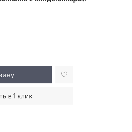
зину
ть в 1 клик