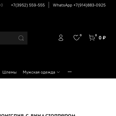
00
+7(3952) 559-555
WhatsApp +7(914)883-0925
0
0
0 ₽
Шлемы
Мужская одежда
онгслив с виндстоппером