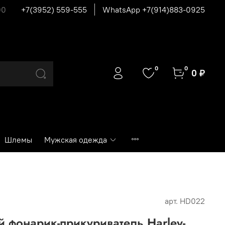
00
+7(3952) 559-555
WhatsApp +7(914)883-0925
0
0
0 ₽
Шлемы
Мужская одежда
арт.
HD022
фонарик-прикуриватель Harley-