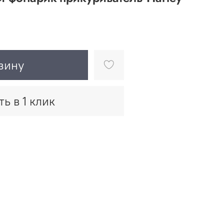
зину
ть в 1 клик