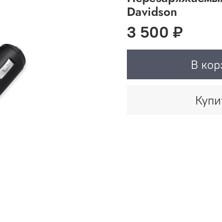
Davidson
3 500 ₽
В кор
Купи