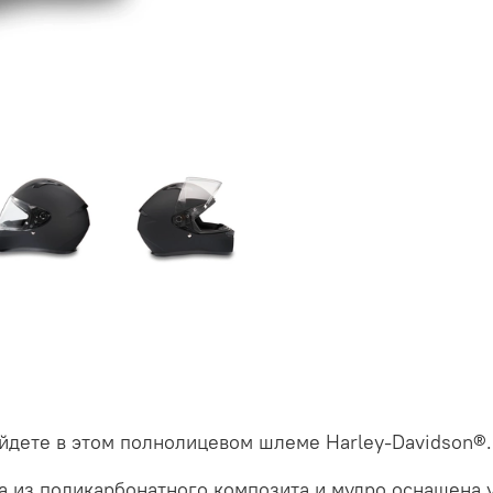
йдете в этом полнолицевом шлеме Harley-Davidson®.
 ​​из поликарбонатного композита и мудро оснащена