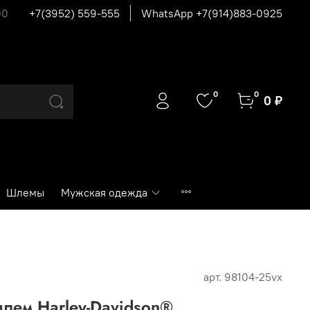
00
+7(3952) 559-555
WhatsApp +7(914)883-0925
0
0
0 ₽
Шлемы
Мужская одежда
арт.
98104-25vx
лем Harley-Davidson®