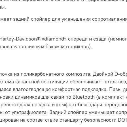
ды.
меет задний спойлер для уменьшения сопротивления 
Harley-Davidson® «diamond» спереди и сзади (немног
твовать топливным бакам мотоциклов).
лочка из поликарбонатного композита. Двойной D-об
стема канальной вентиляции обеспечивает поток возд
аяся влагоотводящая комфортная подкладка. Пазы д
новки динамиков для связи по Bluetooth (в комплект 
 превосходная посадка и комфорт благодаря передов
ы от ультрафиолета. Задний спойлер уменьшает сопр
ирован на соответствие стандарту безопасности DOT