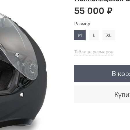
55 000 ₽
Размер
M
L
XL
Таблица размеров
В кор
Купи