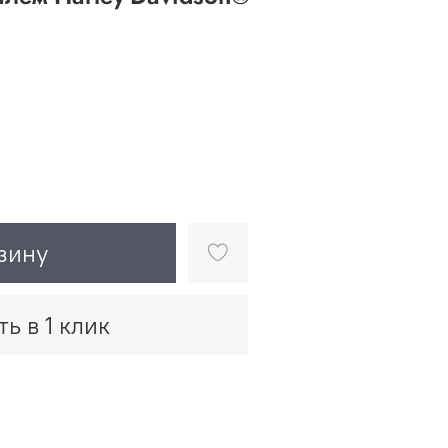
зину
ть в 1 клик