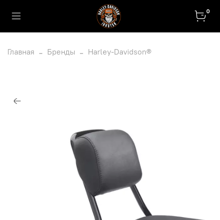
0
Главная
Бренды
Harley-Davidson®