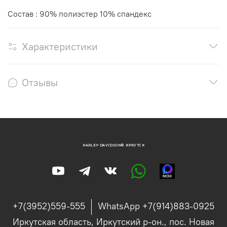
Состав : 90% полиэстер 10% спандекс
Характеристики
Отзывы
HARLEY-DAVIDSON® ИРКУТСК
+7(3952)559-555
WhatsApp +7(914)883-0925
Иркутская область, Иркутский р-он., пос. Новая