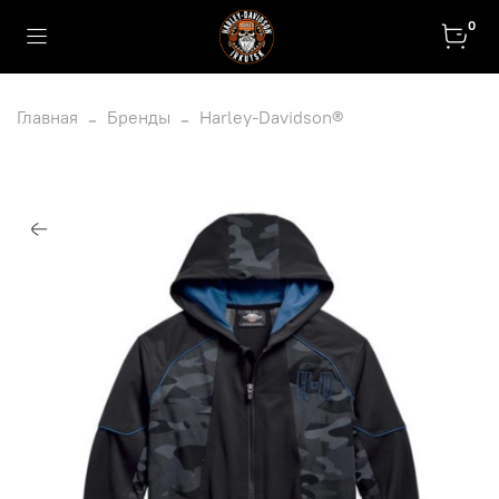
0
Главная
Бренды
Harley-Davidson®