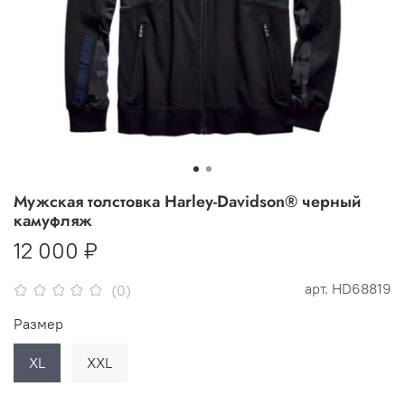
Мужская толстовка Harley-Davidson® черный
камуфляж
12 000 ₽
арт.
HD68819
(0)
Размер
XL
XXL