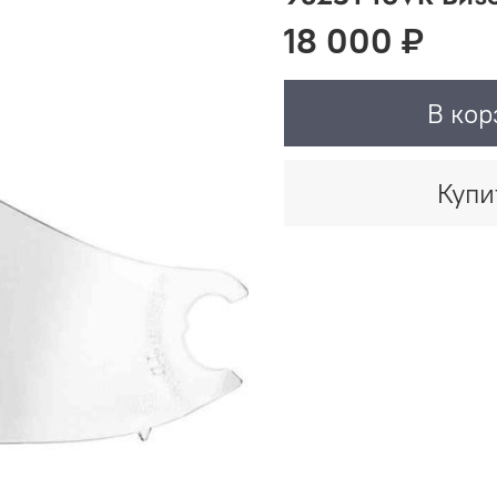
18 000 ₽
В кор
Купи