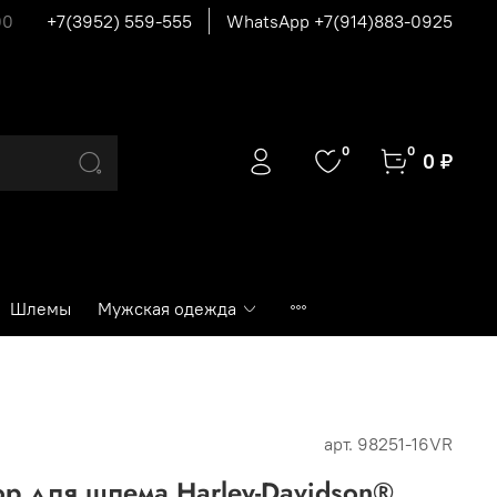
00
+7(3952) 559-555
WhatsApp +7(914)883-0925
0
0
0 ₽
Шлемы
Мужская одежда
арт.
98251-16VR
р для шлема Harley-Davidson®