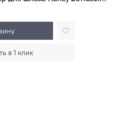
зину
ть в 1 клик