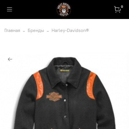
0
Главная
Бренды
Harley-Davidson®