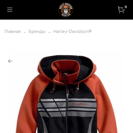
0
Главная
Бренды
Harley-Davidson®