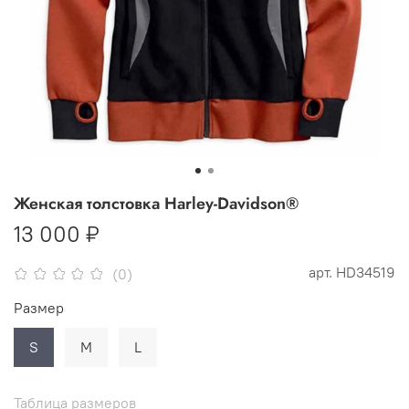
Женская толстовка Harley-Davidson®
13 000 ₽
арт.
HD34519
(0)
Размер
S
M
L
Таблица размеров