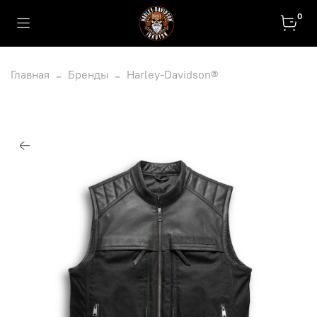
0
Главная
Бренды
Harley-Davidson®